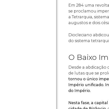
Em 284 uma revolta 
se proclamou imper
a Tetrarquia, sistema
augustos e dois césa
Diocleciano abdicou
do sistema tetrarqu
O Baixo Im
Desde a abdicação d
de lutas que se pro
tornou o único impe
Império unificado. In
do Império.
Nesta fase, a capital
cidade de Bizâncio
,