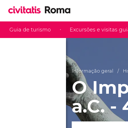
Guia de turismo
Excursões e visitas gu
Informação geral
Hi
O Imp
a.C. -