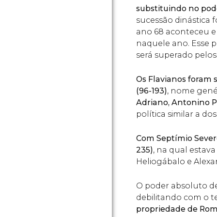
substituindo no poder
sucessão dinástica f
ano 68 aconteceu e
naquele ano. Esse pr
será superado pelos
Os Flavianos foram 
(96-193)
, nome gené
Adriano, Antonino P
política similar a do
Com Septímio Severo
235)
, na qual estava
Heliogábalo e Alexa
O poder absoluto de 
debilitando com o 
propriedade de Roma