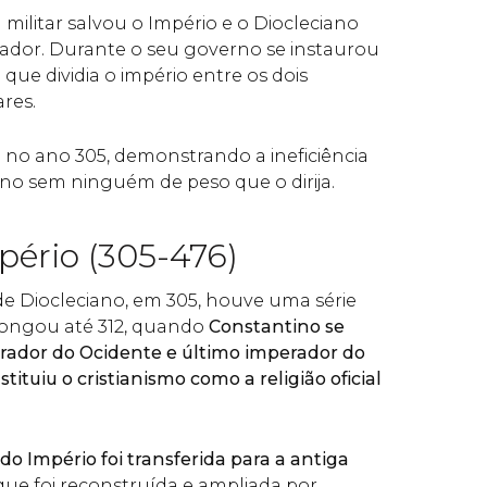
militar salvou o Império e o Diocleciano
ador. Durante o seu governo se instaurou
 que dividia o império entre os dois
res.
 no ano 305, demonstrando a ineficiência
ino sem ninguém de peso que o dirija.
pério (305-476)
e Diocleciano, em 305, houve uma série
longou até 312, quando
Constantino se
rador do Ocidente e último imperador do
stituiu o cristianismo como a religião oficial
 do Império foi transferida para a antiga
 que foi reconstruída e ampliada por