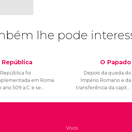
bém lhe pode interes
 República
O Papado
 República foi
Depois da queda do
mplementada em Roma
Império Romano e da
 ano 509 a.C. e se
transferência da capital
anteve até a Época
imperial a
perial no ano 27 a.C.
Constantinopla, o Papa
os últimos anos da
foi ganhando poder e
epública, estiveram a
passou a ser a única
argo ditadores como
autoridade em Roma.
Voos
lio César.