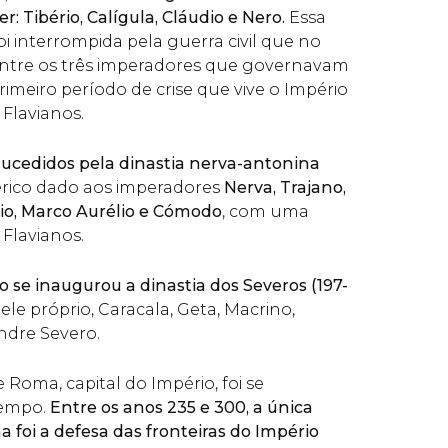
: Tibério, Calígula, Cláudio e Nero.
Essa
oi interrompida pela guerra civil que no
ntre os três imperadores que governavam
imeiro período de crise que vive o Império
 Flavianos.
sucedidos pela dinastia nerva-antonina
rico dado aos imperadores
Nerva, Trajano,
io, Marco Aurélio e Cómodo
, com uma
s Flavianos.
 se inaugurou a dinastia dos Severos (197-
 ele próprio, Caracala, Geta, Macrino,
ndre Severo.
Roma, capital do Império, foi se
tempo.
Entre os anos 235 e 300, a única
 foi a defesa das fronteiras do Império