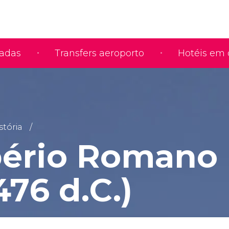
iadas
Transfers aeroporto
Hotéis em 
stória
ério Romano 
 476 d.C.)