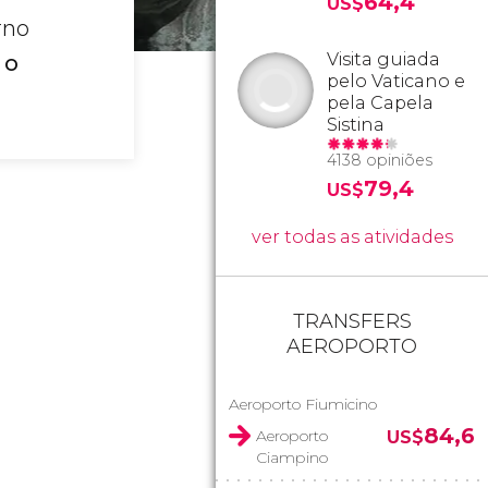
64,4
US$
rno
Visita guiada
,
o
pelo Vaticano e
.
pela Capela
Sistina
4138 opiniões
79,4
US$
ver todas as atividades
TRANSFERS
AEROPORTO
Aeroporto Fiumicino
84,6
Aeroporto
US$
Ciampino