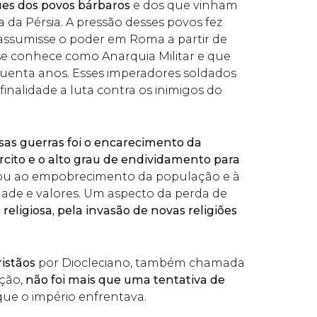
es dos povos bárbaros
e dos que vinham
 da Pérsia. A pressão desses povos fez
assumisse o poder em Roma a partir de
e conhece como Anarquia Militar e que
uenta anos. Esses imperadores soldados
inalidade a luta contra os inimigos do
as guerras foi o encarecimento da
ito e o alto grau de endividamento para
vou ao empobrecimento da população e à
dade e valores. Um aspecto da perda de
e religiosa, pela invasão de novas religiões
ristãos
por Diocleciano, também chamada
ção,
não foi mais que uma tentativa de
ue o império enfrentava.