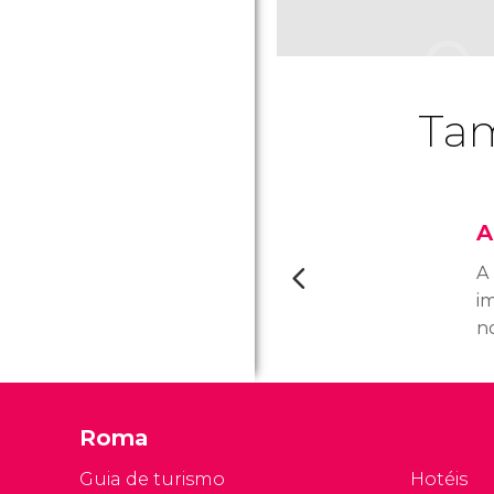
Tam
A
A
i
no
m
Im
N
Roma
R
c
Guia de turismo
Hotéis
Jú