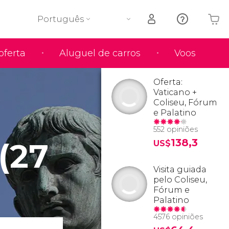
Português
oferta
Aluguel de carros
Voos
O seu carrinho está vazio
Oferta:
Vaticano +
Coliseu, Fórum
e Palatino
552 opiniões
(27
138,3
US$
Visita guiada
pelo Coliseu,
Fórum e
Palatino
4576 opiniões