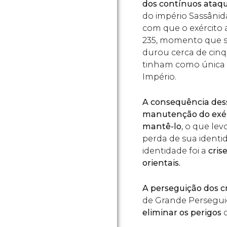
dos contínuos ataqu
do império Sassânida
com que o exército 
235, momento que s
durou cerca de cinq
tinham como única f
Império.
A consequência dess
manutenção do exérc
mantê-lo
, o que le
perda de sua identi
identidade foi a
cris
orientais.
A perseguição dos c
de Grande Persegui
eliminar os perigos
q