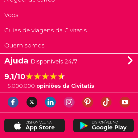
Voos
Guias de viagens da Civitatis
Quem somos
Ajuda
Disponíveis 24/7
★★★★★
★★★★★
9,1/10
+
5.000.000
opiniões da Civitatis
DISPONÍVEL NA
DISPONÍVEL NO
App Store
Google Play