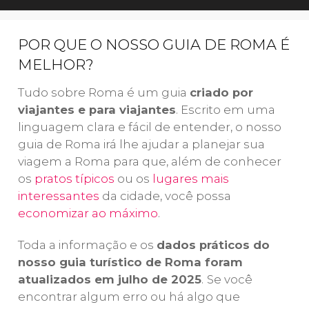
os
Museus do
três lugares
ao
Vaticano e a
mais
en
POR QUE O NOSSO GUIA DE ROMA É
Capela Sistina
?
importantes da
Po
MELHOR?
Nesta visita
Antiga Roma
: o
Gl
guiada ao
Coliseu, o
Sa
Tudo sobre Roma é um guia
criado por
Vaticano, você
Fórum Romano
o 
viajantes e para viajantes
. Escrito em uma
pode fazer tudo
e o
qu
linguagem clara e fácil de entender, o nosso
isso e sem
Palatino. Será
vis
guia de Roma irá lhe ajudar a planejar sua
enfrentar filas!
uma
hi
viagem a Roma para que, além de conhecer
experiência
Co
os
pratos típicos
ou os
lugares mais
incrível!
R
interessantes
da cidade, você possa
economizar ao máximo
.
Toda a informação e os
dados práticos do
nosso guia turístico de Roma foram
atualizados em julho de 2025
.
Se você
encontrar algum erro ou há algo que