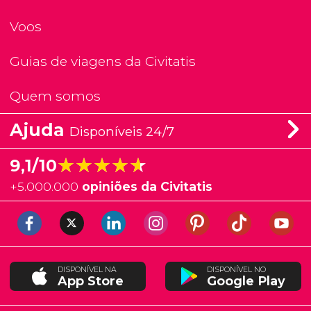
Voos
Guias de viagens da Civitatis
Quem somos
Ajuda
Disponíveis 24/7
★★★★★
★★★★★
9,1/10
+
5.000.000
opiniões da Civitatis
DISPONÍVEL NA
DISPONÍVEL NO
App Store
Google Play