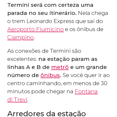
Termini será com certeza uma
parada no seu itinerário.
Nela chega
o trem Leonardo Express que sai do
Aeroporto Fiumicino
e os ônibus de
Ciampino
.
As conexões de Termini são
excelentes:
na estação param as
linhas A e B de
metrô
e um grande
número de
ônibus
.
Se você quer ir ao
centro caminhando, em menos de 30
minutos pode chegar na
Fontana
di Trevi
.
Arredores da estação