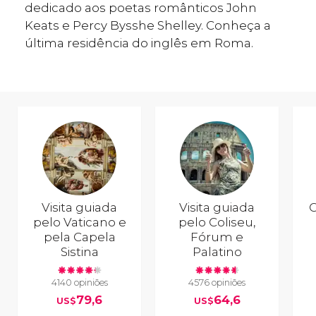
dedicado aos poetas românticos John
Keats e Percy Bysshe Shelley. Conheça a
última residência do inglês em Roma.
Visita guiada
Visita guiada
C
pelo Vaticano e
pelo Coliseu,
pela Capela
Fórum e
Sistina
Palatino
4140 opiniões
4576 opiniões
79,6
64,6
US$
US$