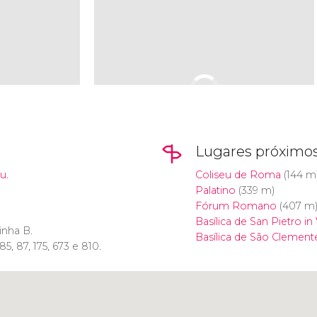
Lugares próximo
u.
Coliseu de Roma
(144 m
Palatino
(339 m)
Fórum Romano
(407 m
Basílica de San Pietro in 
linha B.
Basílica de São Clement
 85, 87, 175, 673 e 810.
Clique para usar o mapa