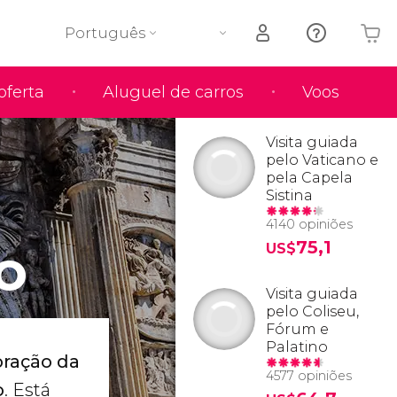
Português
oferta
Aluguel de carros
Voos
O seu carrinho está vazio
Visita guiada
pelo Vaticano e
pela Capela
Sistina
4140 opiniões
o
75,1
US$
Visita guiada
pelo Coliseu,
Fórum e
Palatino
ração da
4577 opiniões
o
. Está