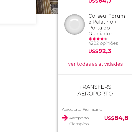
64,7
US$
Coliseu, Fórum
e Palatino +
Porta do
Gladiador
4202 opiniões
92,3
US$
ver todas as atividades
TRANSFERS
AEROPORTO
Aeroporto Fiumicino
84,8
Aeroporto
US$
Ciampino