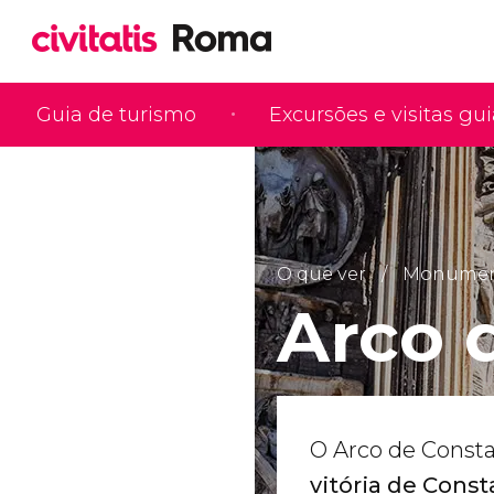
Guia de turismo
Excursões e visitas gu
O que ver
Monumento
Arco 
O Arco de Consta
vitória de Const