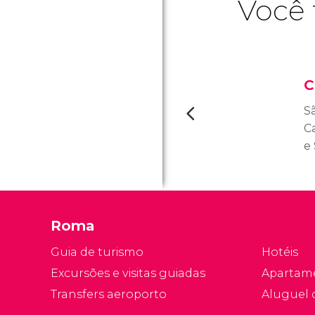
Você 
C
S
Ca
e
c
d
fu
Roma
Guia de turismo
Hotéis
Excursões e visitas guiadas
Apartam
Transfers aeroporto
Aluguel 