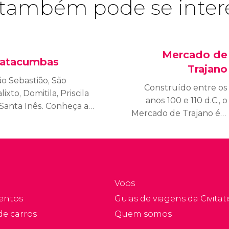
também pode se inter
Mercado de
atacumbas
Trajano
ão Sebastião, São
Construído entre os
lixto, Domitila, Priscila
anos 100 e 110 d.C., o
 Santa Inês. Conheça as
Mercado de Trajano é o
atacumbas de Roma,
primeiro centro
escubra qual era sua
comercial coberto da
nção e como visitá-las.
história.
Voos
entos
Guias de viagens da Civitati
de carros
Quem somos