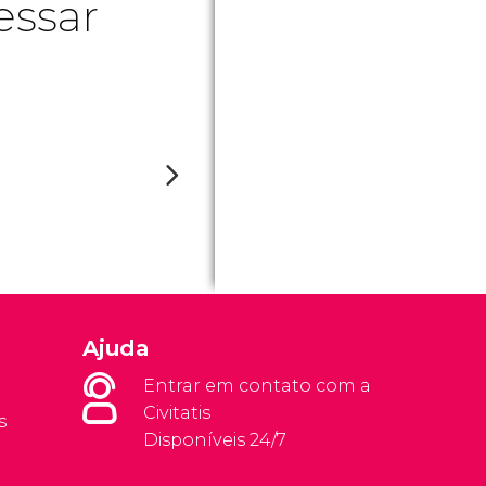
essar
Ajuda
Entrar em contato com a
Civitatis
s
Disponíveis 24/7