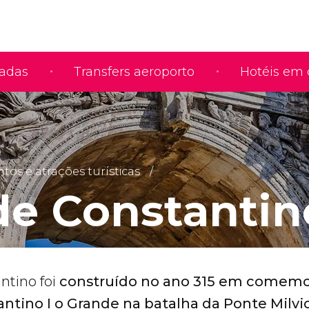
iadas
Transfers aeroporto
Hotéis em 
s e atrações turísticas
de Constantin
ntino foi
construído no ano 315 em comemo
antino I o Grande na batalha da Ponte Milvi