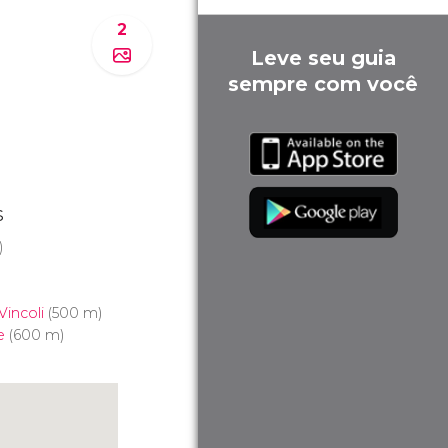
2
Leve seu guia
sempre com você
s
)
)
Vincoli
(500 m)
e
(600 m)