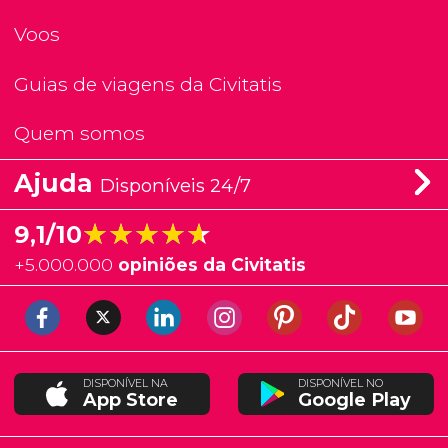
Voos
Guias de viagens da Civitatis
Quem somos
Ajuda
Disponíveis 24/7
★★★★★
★★★★★
9,1/10
+
5.000.000
opiniões da Civitatis
DISPONÍVEL NA
DISPONÍVEL NO
App Store
Google Play