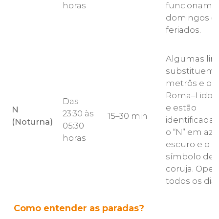
horas
funcionam 
domingos e
feriados.
Algumas lin
substituem 
metrôs e o 
Roma–Lido à
Das
e estão
N
23:30 às
15–30 min
identificada
(Noturna)
05:30
o “N” em azu
horas
escuro e o
símbolo de
coruja. Ope
todos os dias
Como entender as paradas?