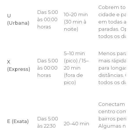
Cobrem tod
Das 5:00
10–20 min
cidade e pa
U
às 00:00
(30 min à
em todas as
(Urbana)
horas
noite)
paradas. Op
todos os dias
5–10 min
Menos parad
Das 5:00
(pico) / 15–
mais rápidas;
X
às 00:00
20 min
para longas
(Express)
horas
(fora de
distâncias.
pico)
todos os dias
Conectam o
centro com 
Das 5:00
bairros perif
E (Exata)
20–40 min
às 22:30
Algumas nã