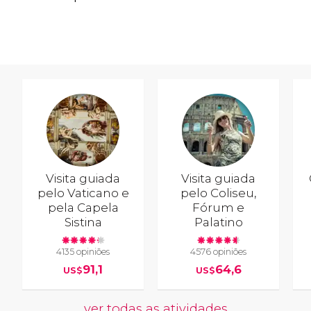
Visita guiada
Visita guiada
pelo Vaticano e
pelo Coliseu,
pela Capela
Fórum e
Sistina
Palatino
4135 opiniões
4576 opiniões
91,1
64,6
US$
US$
ver todas as atividades