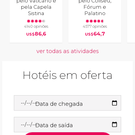
pelo Vaticano e
pelo Coliseu,
pela Capela
Fórum e
Sistina
Palatino
4140 opiniões
4577 opiniões
86,6
64,7
US$
US$
ver todas as atividades
Hotéis em oferta
Data de chegada
Data de saída