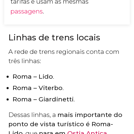
tarifas e usam as mesmas
passagens
.
Linhas de trens locais
A rede de trens regionais conta com
três linhas:
Roma – Lido
.
Roma – Viterbo
.
Roma – Giardinetti
.
Dessas linhas, a
mais importante do
ponto de vista turístico é Roma-
Lido
, que
para em
Ostia Antica
.