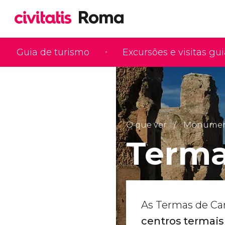
Guia de turismo
Excursões e visitas gu
O que ver
Monumento
Terma
As Termas de Car
centros termais