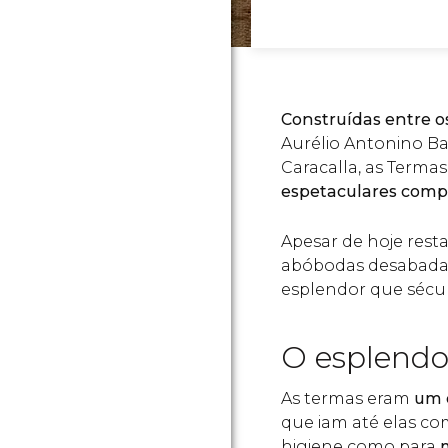
Construídas entre os
Aurélio Antonino B
Caracalla, as Terma
espetaculares compl
Apesar de hoje rest
abóbodas desabadas
esplendor que sécul
O esplendo
As termas eram
um d
que iam até elas co
higiene como para