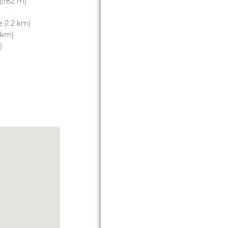
(982 m)
e
(1.2 km)
 km)
)