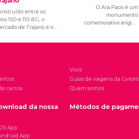
rajano
O Ara Pacis é um
onstruído entre os
monumento
os 100 e 110 d.C., o
comemorativo erigido
ercado de Trajano é o
entre os anos 13 e 9 a.C.
rimeiro centro
para a celebração da paz
omercial coberto da
no Mediterrâneo depois
stória.
das vitoriosas batalhas
do imperador Augusto
em Hispânia e Gália.
Voos
entos
Guias de viagens da Civitati
de carros
Quem somos
ownload da nossa
Métodos de pagame
iOS App
Android App