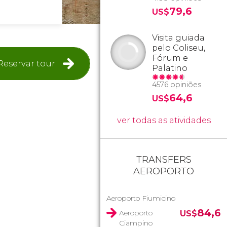
79,6
US$
Visita guiada
pelo Coliseu,
Fórum e
Reservar tour
Palatino
4576 opiniões
64,6
US$
ver todas as atividades
TRANSFERS
AEROPORTO
Aeroporto Fiumicino
84,6
Aeroporto
US$
Ciampino