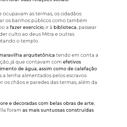
e ocupavam as termas, os cidadãos
izar os banhos públicos como também
po a
fazer exercício
, ir à
biblioteca
, passear
der culto ao deus Mitra e outras
sitando o templo.
aravilha arquitetônica
tendo em conta a
ução, já que contavam com
efetivos
imento de água, assim como de calefação
s a lenha alimentados pelos escravos
r os chãos e paredes das termas, além da
re e decoradas com belas obras de arte
,
lla foram
as mais suntuosas construídas