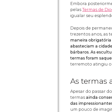
Embora posteriorm
pelas
Termas de Dio
igualar seu esplend
Depois de permane
trezentos anos, as 
maneira obrigatória
abasteciam a cidade
bárbaros. As escultu
termas foram saqu
terremoto atingiu o 
As termas 
Apesar do passar do
termas
ainda conser
das impressionante
um pouco de imag