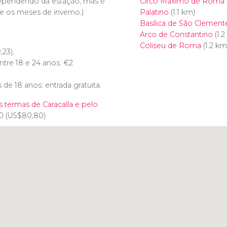
 dependendo da estação, mas é
Circo Máximo de Roma
e os meses de inverno.)
Palatino
(1.1 km)
Basílica de São Clement
Arco de Constantino
(1.2
Coliseu de Roma
(1.2 km
,23).
ntre 18 e 24 anos:
€
2
de 18 anos: entrada gratuita.
as termas de Caracalla e pelo
0 (
US$
80,80)
Clique para usar o mapa