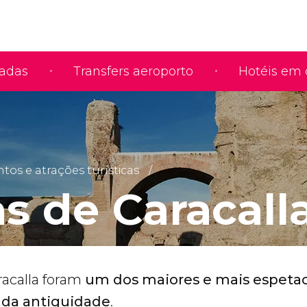
iadas
Transfers aeroporto
Hotéis em 
s e atrações turísticas
s de Caracall
acalla foram
um dos maiores e mais espetac
 da antiguidade
.