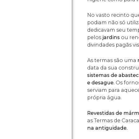
No vasto recinto qu
podiam não só util
dedicavam seu tem
pelos
jardins
ou ren
divindades pagãs vi
As termas são uma
m
data da sua constr
sistemas de abastec
e desague.
Os forno
serviam para aquece
própria água.
Revestidas de mármo
as Termas de Caraca
na antiguidade.