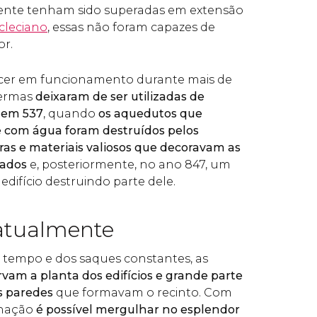
ente tenham sido superadas em extensão
cleciano
, essas não foram capazes de
or.
cer em funcionamento durante mais de
termas
deixaram de ser utilizadas de
 em 537
, quando
os aquedutos que
 com água foram destruídos pelos
ras e materiais valiosos que decoravam as
eados
e, posteriormente, no ano 847, um
edifício destruindo parte dele.
atualmente
 tempo e dos saques constantes, as
vam a planta dos edifícios e grande parte
s paredes
que formavam o recinto. Com
inação
é possível mergulhar no esplendor