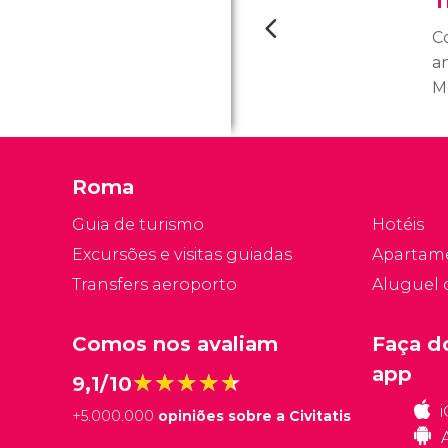
T
C
an
M
p
c
hi
Roma
Guia de turismo
Hotéis
Excursões e visitas guiadas
Apartam
Transfers aeroporto
Aluguel 
Comos nos avaliam
Faça d
app
★★★★★
★★★★★
9,1/10
+
5.000.000
opiniões sobre a Civitatis