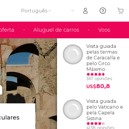
Português
oferta
Aluguel de carros
Voos
O seu carrinho está vazio
Visita guiada
pelas termas
de Caracalla e
pelo Circo
Máximo
367 opiniões
a
80,8
US$
Visita guiada
pelo Vaticano e
pela Capela
ulares
Sistina
4138 opiniões