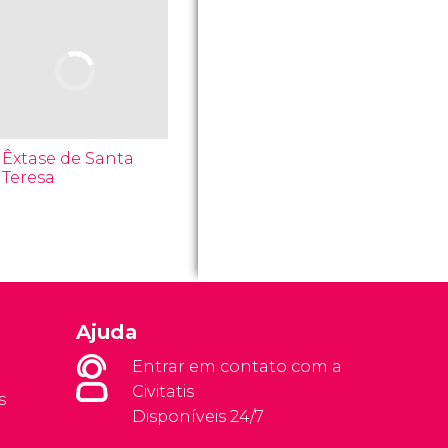
Êxtase de Santa
Teresa
Ajuda
Entrar em contato com a
Civitatis
s
Disponíveis 24/7