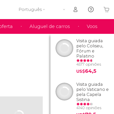
Português
oferta
Aluguel de carros
Voos
O seu carrinho está vazio
Visita guiada
pelo Coliseu,
Fórum e
Palatino
4577 opiniões
64,5
US$
Visita guiada
pelo Vaticano e
pela Capela
Sistina
4140 opiniões