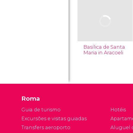
Basílica de Santa
Maria in Aracoeli
Roma
Guia de turismo
Hotéis
Excursões e visitas guiadas
Apartam
Transfers aeroporto
Aluguel 