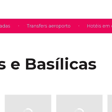
iadas
Transfers aeroporto
Hotéis em 
s e Basílicas