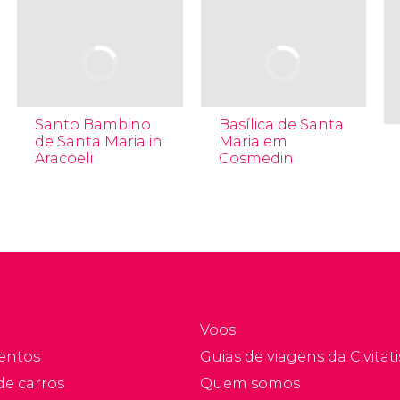
Santo Bambino
Basílica de Santa
de Santa Maria in
Maria em
Aracoeli
Cosmedin
Voos
entos
Guias de viagens da Civitati
de carros
Quem somos